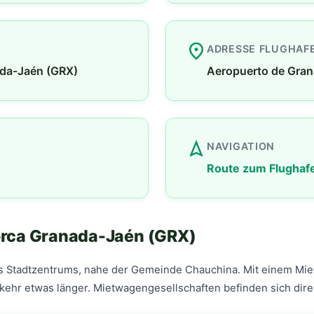
place
ADRESSE FLUGHAF
ada-Jaén (GRX)
Aeropuerto de Gran
navigation
NAVIGATION
Route zum Flughaf
orca Granada-Jaén (GRX)
es Stadtzentrums, nahe der Gemeinde Chauchina. Mit einem Mie
rkehr etwas länger. Mietwagengesellschaften befinden sich dire