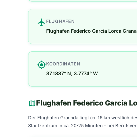
flight
FLUGHAFEN
Flughafen Federico García Lorca Gran
my_location
KOORDINATEN
37.1887° N, 3.7774° W
Flughafen Federico García L
map
Der Flughafen Granada liegt ca. 16 km westlich d
Stadtzentrum in ca. 20-25 Minuten - bei Berufsve