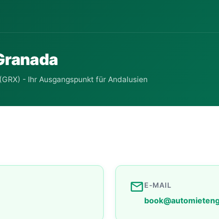
 Granada
(GRX) - Ihr Ausgangspunkt für Andalusien
email
E-MAIL
book@automieteng